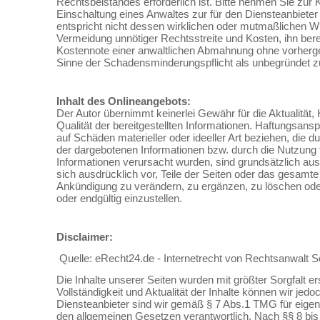
Rechtsbeistandes erforderlich ist. Bitte nehmen Sie zur 
Einschaltung eines Anwaltes zur für den Diensteanbiete
entspricht nicht dessen wirklichen oder mutmaßlichen Will
Vermeidung unnötiger Rechtsstreite und Kosten, ihn berei
Kostennote einer anwaltlichen Abmahnung ohne vorher
Sinne der Schadensminderungspflicht als unbegründet 
Inhalt des Onlineangebots:
Der Autor übernimmt keinerlei Gewähr für die Aktualität, K
Qualität der bereitgestellten Informationen. Haftungsan
auf Schäden materieller oder ideeller Art beziehen, die 
der dargebotenen Informationen bzw. durch die Nutzung f
Informationen verursacht wurden, sind grundsätzlich au
sich ausdrücklich vor, Teile der Seiten oder das gesam
Ankündigung zu verändern, zu ergänzen, zu löschen oder
oder endgültig einzustellen.
Disclaimer:
Quelle: eRecht24.de - Internetrecht von
Rechtsanwalt
Sö
Die Inhalte unserer Seiten wurden mit größter Sorgfalt erst
Vollständigkeit und Aktualität der Inhalte können wir j
Diensteanbieter sind wir gemäß § 7 Abs.1 TMG für eigene
den allgemeinen Gesetzen verantwortlich. Nach §§ 8 bis