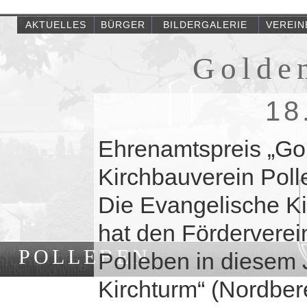
AKTUELLES
BÜRGER
BILDERGALERIE
VEREIN
Golde
18
Ehrenamtspreis „Gol
Kirchbauverein Pol
Die Evangelische Ki
hat den Förderverei
POLLEBEN
Polleben in diesem
Kirchturm“ (Nordber