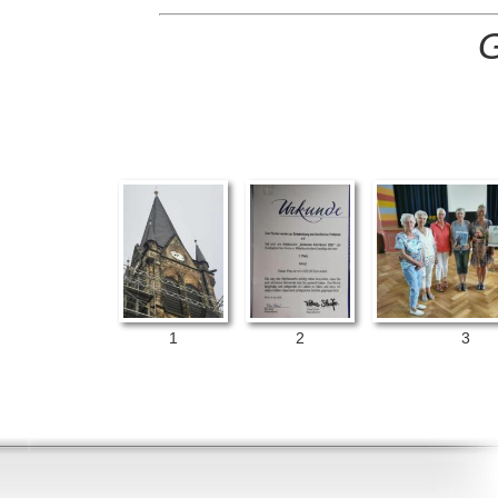
G
1
2
3