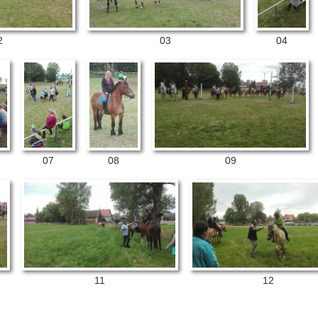
2
03
04
07
08
09
11
12