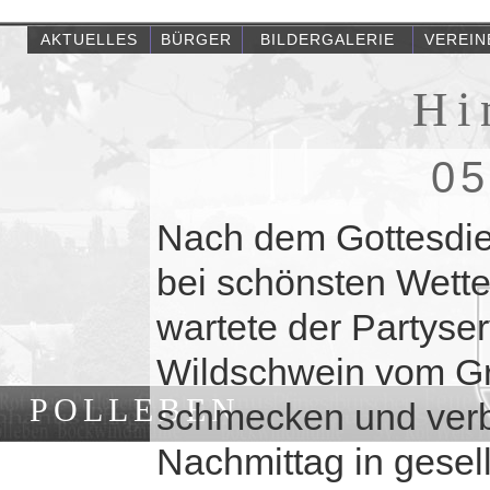
AKTUELLES
BÜRGER
BILDERGALERIE
VEREIN
Hi
05
Nach dem Gottesdien
bei schönsten Wetter
wartete der Partyser
Wildschwein vom Gril
POLLEBEN
schmecken und verb
Nachmittag in gesel