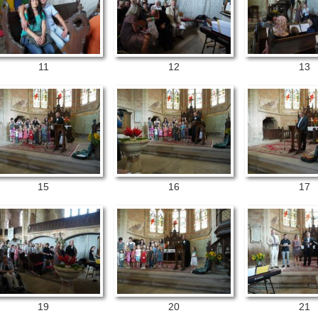
11
12
13
15
16
17
19
20
21