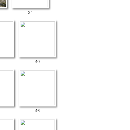
34
40
46