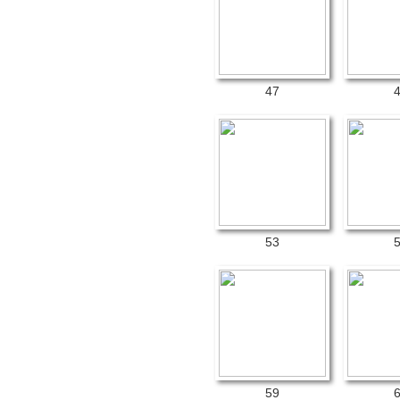
47
53
59