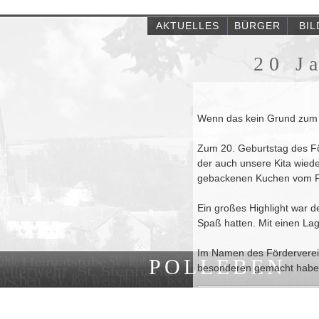
AKTUELLES
BÜRGER
BI
20 J
Wenn das kein Grund zum f
Zum 20. Geburtstag des För
der auch unsere Kita wiede
gebackenen Kuchen vom För
Ein großes Highlight war de
Spaß hatten. Mit einen La
Im Namen des Förderverein
POLLEBEN
besonderen gemacht habe