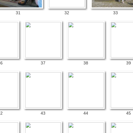
31
32
33
36
37
38
39
42
43
44
45