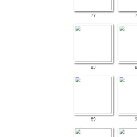
77
83
89