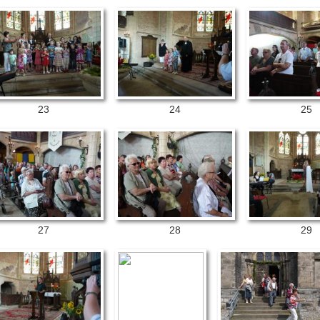
23
24
25
27
28
29