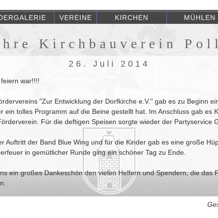
LDERGALERIE
VEREINE
KIRCHEN
MÜHLEN
ahre Kirchbauverein Pol
26. Juli 2014
eiern war!!!!
dervereins "Zur Entwicklung der Dorfkirche e.V." gab es zu Beginn ei
r ein tolles Programm auf die Beine gestellt hat. Im Anschluss gab es K
derverein. Für die deftigen Speisen sorgte wieder der Partyservice G
r Auftritt der Band Blue Wing und für die Kinder gab es eine große Hüpf
gerfeuer in gemütlicher Runde ging ein schöner Tag zu Ende.
s ein großes Dankeschön den vielen Helfern und Spendern, die das 
n.
Ges