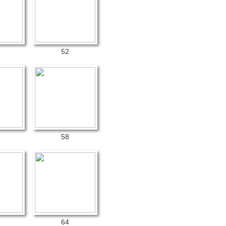
52
58
64