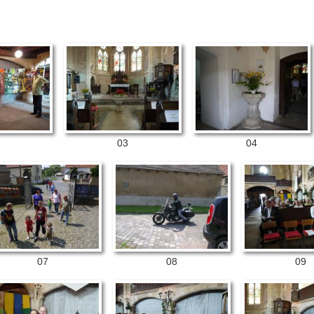
03
04
07
08
09