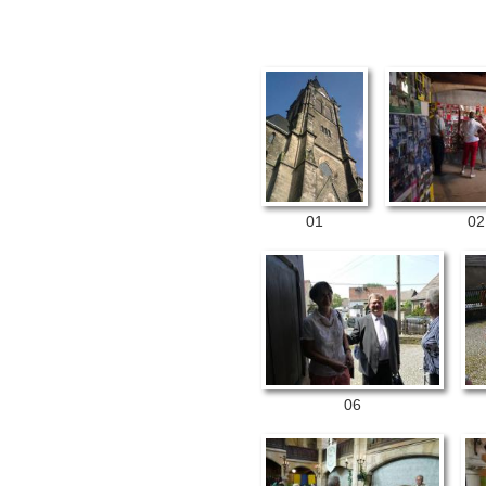
01
02
06