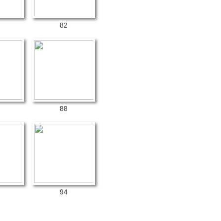
82
88
94