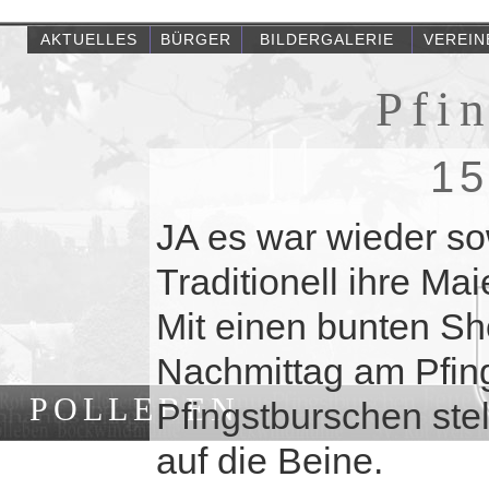
AKTUELLES
BÜRGER
BILDERGALERIE
VEREIN
Pfi
15
JA es war wieder sow
Traditionell ihre Ma
Mit einen bunten S
Nachmittag am Pfin
POLLEBEN
Pfingstburschen ste
auf die Beine.